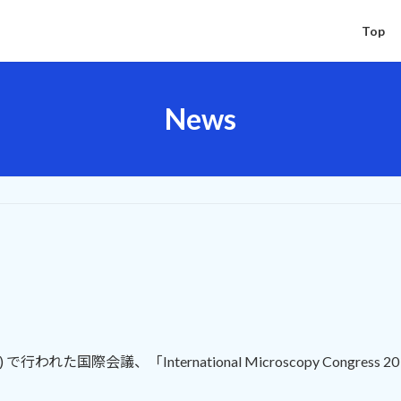
Top
News
われた国際会議、「International Microscopy Congre