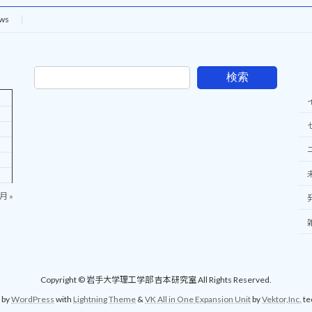
ws
検索
月 »
Copyright © 岩手大学理工学部 吉本研究室 All Rights Reserved.
 by
WordPress
with
Lightning Theme
&
VK All in One Expansion Unit
by
Vektor,Inc.
te