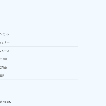
イベント
セミナー
ニュース
未分類
発表会
雑記
chnology.