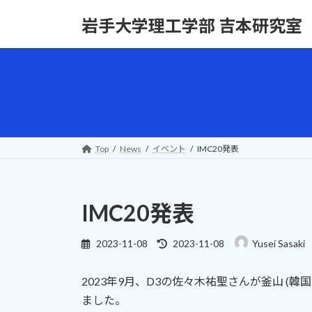
コ
ナ
岩手大学理工学部 吉本研究室
ン
ビ
テ
ゲ
ン
ー
ツ
シ
へ
ョ
ス
ン
キ
に
ッ
移
Top
News
イベント
IMC20発表
プ
動
IMC20発表
最
2023-11-08
2023-11-08
Yusei Sasaki
終
更
2023年9月、D3の佐々木祐聖さんが釜山 (韓国) で行
新
日
ました。
時